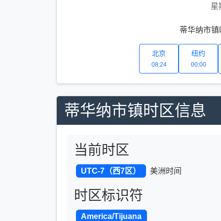
星
蒂华纳市镇时
北京
纽约
08:24
00:00
蒂华纳市镇时区信息
当前时区
UTC-7（西7区）
美洲时间
时区标识符
America/Tijuana