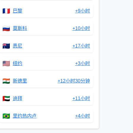
巴黎
+9小时
莫斯科
+10小时
悉尼
+17小时
纽约
+3小时
新德里
+12小时30分钟
迪拜
+11小时
里约热内卢
+4小时