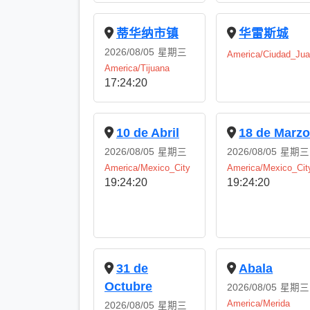
蒂华纳市镇
华雷斯城
2026/08/05
星期三
America/Ciudad_Jua
America/Tijuana
17:24:21
10 de Abril
18 de Marz
2026/08/05
星期三
2026/08/05
星期三
America/Mexico_City
America/Mexico_Cit
19:24:21
19:24:21
31 de
Abala
Octubre
2026/08/05
星期三
America/Merida
2026/08/05
星期三