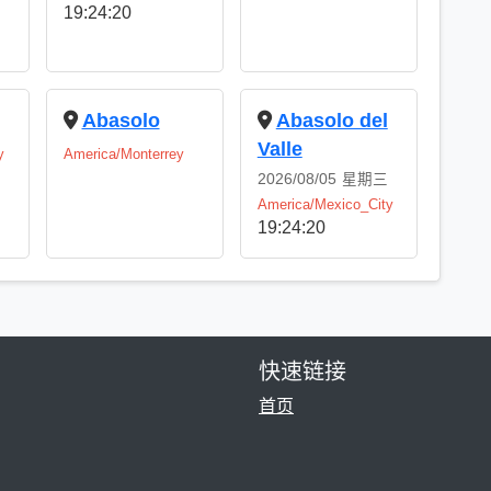
19:24:21
Abasolo
Abasolo del
Valle
y
America/Monterrey
2026/08/05
星期三
America/Mexico_City
19:24:21
快速链接
首页