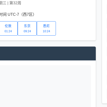
期三
|
第32周
间 UTC-7（西7区）
伦敦
东京
悉尼
01:24
09:24
10:24