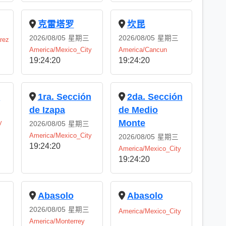
克雷塔罗
坎昆
2026/08/05
星期三
2026/08/05
星期三
rez
America/Mexico_City
America/Cancun
19:24:21
19:24:21
o
1ra. Sección
2da. Sección
de Izapa
de Medio
Monte
y
2026/08/05
星期三
America/Mexico_City
2026/08/05
星期三
19:24:21
America/Mexico_City
19:24:21
Abasolo
Abasolo
2026/08/05
星期三
America/Mexico_City
America/Monterrey