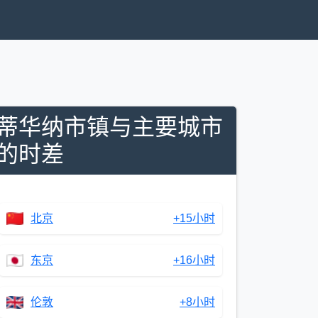
蒂华纳市镇与主要城市
的时差
北京
+15小时
东京
+16小时
伦敦
+8小时