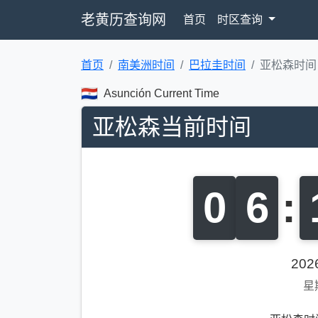
老黄历查询网
首页
时区查询
首页
南美洲时间
巴拉圭时间
亚松森时间
Asunción Current Time
亚松森当前时间
0
6
:
20
星