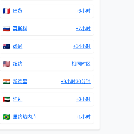
巴黎
+6小时
莫斯科
+7小时
悉尼
+14小时
纽约
相同时区
新德里
+9小时30分钟
迪拜
+8小时
里约热内卢
+1小时