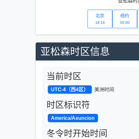
亚松森时间
北京
纽约
18:16
00:00
亚松森时区信息
当前时区
UTC-4（西4区）
美洲时间
时区标识符
America/Asuncion
冬令时开始时间