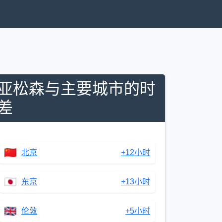
亚松森与主要城市的时
差
北京
+12小时
东京
+13小时
伦敦
+5小时