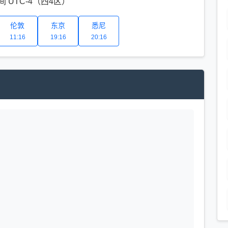
 UTC-4（西4区）
伦敦
东京
悉尼
11:16
19:16
20:16