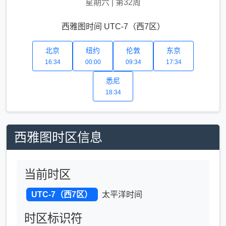
星期六
|
第32周
西雅图时间 UTC-7（西7区）
北京
纽约
伦敦
东京
16:34
00:00
09:34
17:34
悉尼
18:34
西雅图时区信息
当前时区
UTC-7（西7区）
太平洋时间
时区标识符