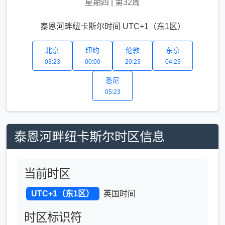
星期四
|
第32周
泰恩河畔纽卡斯尔时间 UTC+1（东1区）
北京
纽约
伦敦
东京
03:23
00:00
20:23
04:23
悉尼
05:23
泰恩河畔纽卡斯尔时区信息
当前时区
UTC+1（东1区）
英国时间
时区标识符