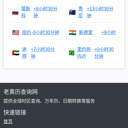
莫斯
+6小时30分
悉
+13小时30分
科
钟
尼
钟
纽约
-0小时30分钟
新德里
+9小时
迪
+7小时30分
里约热
+0小时30
拜
钟
内卢
分钟
老黄历查询网
提供全球时区查询、万年历、日期转换等服务
快速链接
首页