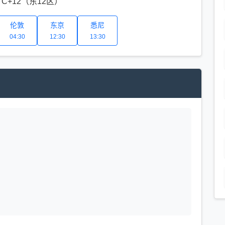
TC+12（东12区）
伦敦
东京
悉尼
04:30
12:30
13:30