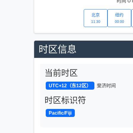
时间 U
北京
纽约
11:30
00:00
时区信息
当前时区
UTC+12（东12区）
斐济时间
时区标识符
Pacific/Fiji