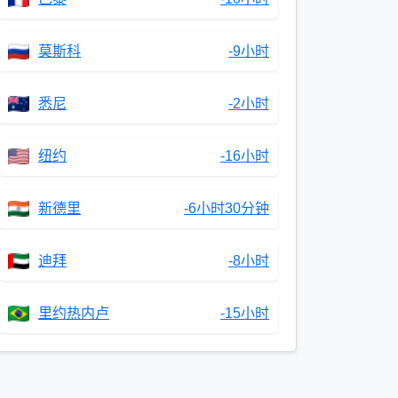
莫斯科
-9小时
悉尼
-2小时
纽约
-16小时
新德里
-6小时30分钟
迪拜
-8小时
里约热内卢
-15小时