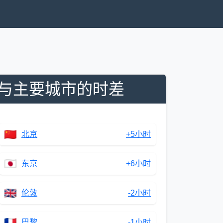
与主要城市的时差
北京
+5小时
东京
+6小时
伦敦
-2小时
巴黎
-1小时