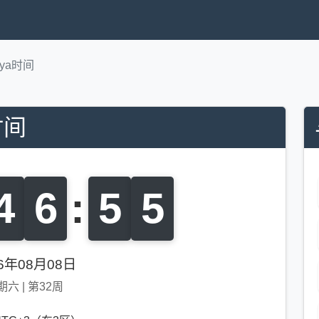
aya时间
时间
4
6
:
5
6
26年08月08日
期六
|
第32周