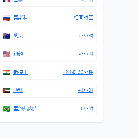
莫斯科
相同时区
悉尼
+7小时
纽约
-7小时
新德里
+2小时30分钟
迪拜
+1小时
里约热内卢
-6小时