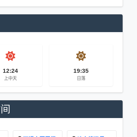
12:24
19:35
上中天
日落
时间