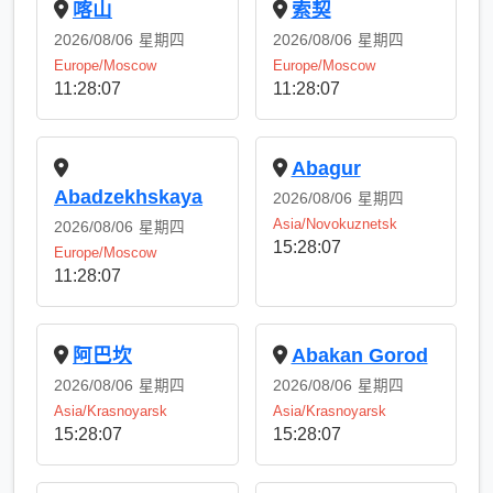
喀山
索契
2026/08/06
星期四
2026/08/06
星期四
Europe/Moscow
Europe/Moscow
11:28:07
11:28:07
Abagur
Abadzekhskaya
2026/08/06
星期四
Asia/Novokuznetsk
2026/08/06
星期四
15:28:07
Europe/Moscow
11:28:07
阿巴坎
Abakan Gorod
2026/08/06
星期四
2026/08/06
星期四
Asia/Krasnoyarsk
Asia/Krasnoyarsk
15:28:07
15:28:07