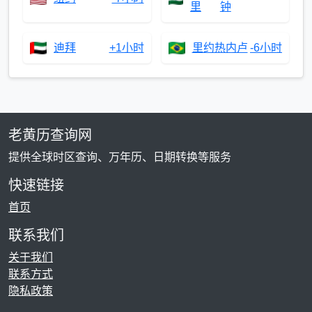
里
钟
迪拜
+1小时
里约热内卢
-6小时
老黄历查询网
提供全球时区查询、万年历、日期转换等服务
快速链接
首页
联系我们
关于我们
联系方式
隐私政策