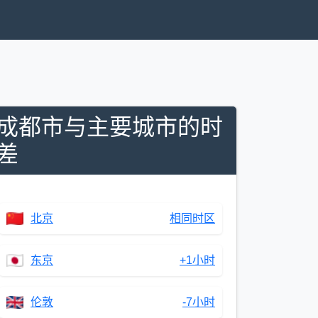
成都市与主要城市的时
差
北京
相同时区
东京
+1小时
伦敦
-7小时