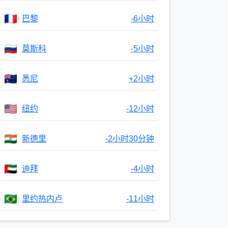
巴黎
-6小时
莫斯科
-5小时
悉尼
+2小时
纽约
-12小时
新德里
-2小时30分钟
迪拜
-4小时
里约热内卢
-11小时