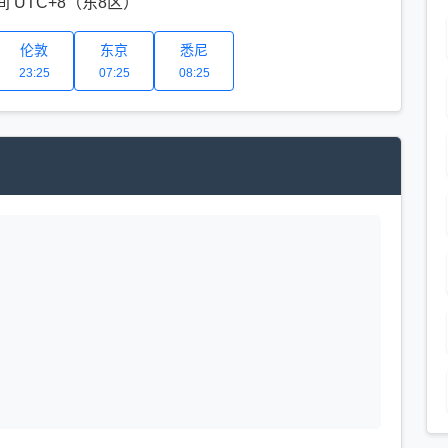
 UTC+8（东8区）
伦敦
东京
悉尼
23:25
07:25
08:25