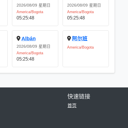
2026/08/09
星期日
2026/08/09
星期日
America/Bogota
America/Bogota
05:25:48
05:25:48
Albán
阿尔班
2026/08/09
星期日
America/Bogota
America/Bogota
05:25:48
快速链接
首页