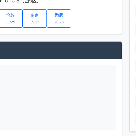
 UTC-5（西5区）
伦敦
东京
悉尼
11:25
19:25
20:25