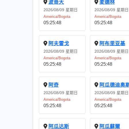
波哥大
麦德林
2026/08/09
星期日
2026/08/09
星期日
America/Bogota
America/Bogota
05:25:48
05:25:48
阿夫雷戈
阿布里亚基
2026/08/09
星期日
2026/08/09
星期日
America/Bogota
America/Bogota
05:25:48
05:25:48
阿奇
阿瓜德迪奥
2026/08/09
星期日
2026/08/09
星期日
America/Bogota
America/Bogota
05:25:48
05:25:48
阿瓜达斯
阿瓜蘇爾