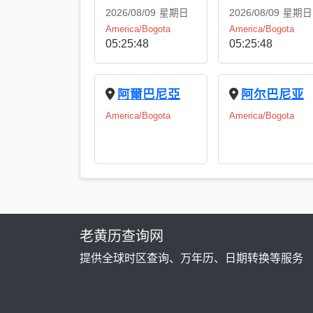
2026/08/09
星期日
2026/08/09
星期日
America/Bogota
America/Bogota
05:25:48
05:25:48
阿爾巴尼亞
阿尔巴尼亚
America/Bogota
America/Bogota
老黄历查询网
提供全球时区查询、万年历、日期转换等服务